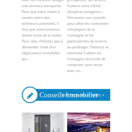
une annonce attrayante
fruitiers voire même
Pour que votre chalet à
d’espèces potagères…
vendre attire des
Découvrez nos conseils
acheteurs potentiels, il
pour allier les contraintes
faut que votre annonce
climatiques de la
donne envie de le visiter.
montagne et les
Pour cela, n’hésitez pas à
particularités de la terre
demander l’aide d’un
au jardinage ! Patience et
négociateur immobilier
réactivité Cultiver en
qui…
montagne nécessite de
composer sans cesse
avec un…
Conseils Immobilier
Voir tous les articles »