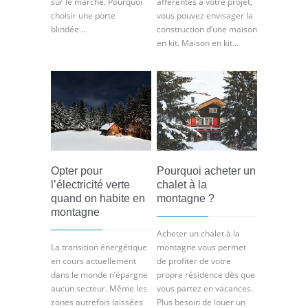
sur le marché. Pourquoi
afférentes à votre projet,
choisir une porte
vous pouvez envisager la
blindée…
construction d’une maison
en kit. Maison en kit…
Opter pour
Pourquoi acheter un
l’électricité verte
chalet à la
quand on habite en
montagne ?
montagne
Acheter un chalet à la
La transition énergétique
montagne vous permet
en cours actuellement
de profiter de votre
dans le monde n’épargne
propre résidence dès que
aucun secteur. Même les
vous partez en vacances.
zones autrefois laissées
Plus besoin de louer un